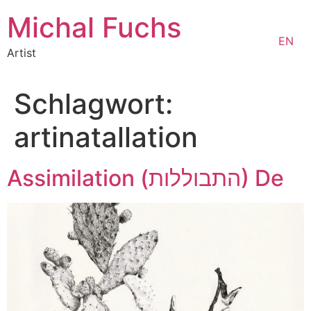
Zum
Michal Fuchs
Inhalt
EN
springen
Artist
Schlagwort:
artinatallation
Assimilation (התבוללות)​ De